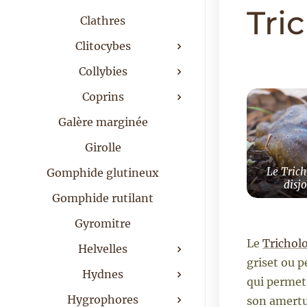
Tri
Clathres
Clitocybes
Collybies
Coprins
Galère marginée
Girolle
Le Tric
Gomphide glutineux
disjo
Gomphide rutilant
Gyromitre
Le
Trichol
Helvelles
griset ou p
Hydnes
qui permet
Hygrophores
son amertum