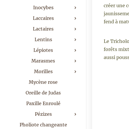
créer une 
Inocybes
jaunissemen
Laccaires
fend à matu
Lactaires
Lentins
Le Trichol
forêts mixt
Lépiotes
aussi pouss
Marasmes
Morilles
Mycène rose
Oreille de Judas
Paxille Enroulé
Pézizes
Pholiote changeante