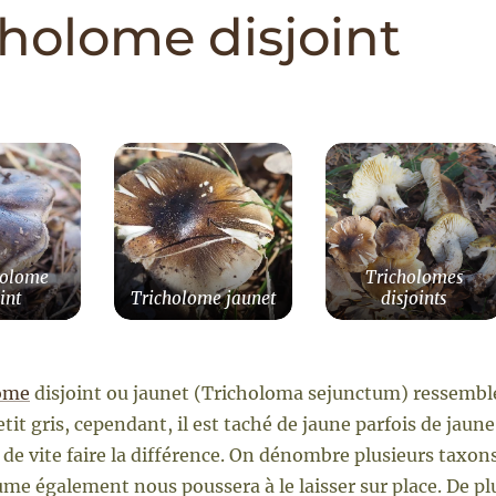
cholome disjoint
holome
Tricholomes
int
Tricholome jaunet
disjoints
ome
disjoint ou jaunet (Tricholoma sejunctum) ressemble
etit gris, cependant, il est taché de jaune parfois de jaune
 de vite faire la différence. On dénombre plusieurs taxo
e également nous poussera à le laisser sur place. De plu