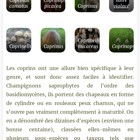
Coprinus
Coprinopsis
noire
comatus
picacea
Coprinus
violacé
Coprinellus
Coprinellus
Coprinus
micaceus
Coprinopsis
Les coprins ont une allure bien spécifique à leur
genre, et sont donc assez faciles à identifier.
Champignons saprophytes de l'ordre des
basidiomycètes, ils portent des chapeaux en forme
de cylindre ou en rouleaux peux charnus, qui ne
s'ouvre pas vraiment complètement à maturité. On
en a dénombré des dizaines d'espèces (environ une
bonne centaine), classées elles-mêmes en
plusieurs sous-espèces ou taxons tels que