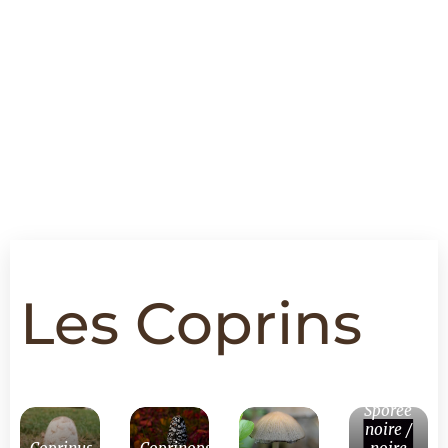
Les Coprins
Sporée
noire /