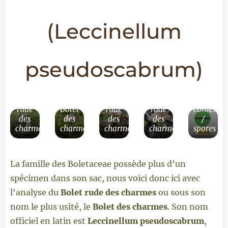
(
Leccinellum
pseudoscabrum
)
Bolet
Bolet
Bolet
Valeur
rude
Bolet
rude
rude
comestib
des
des
des
des
/
charmes
charmes
charmes
charmes
spores
La famille des Boletaceae possède plus d'un
spécimen dans son sac, nous voici donc ici avec
l'analyse du
Bolet rude des charmes
ou sous son
nom le plus usité, le
Bolet des charmes
. Son nom
officiel en latin est
Leccinellum pseudoscabrum
,