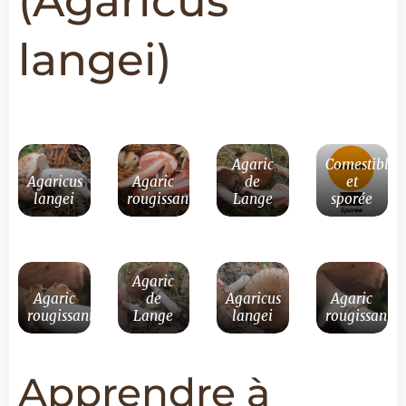
(Agaricus
langei)
Agaric
Comestible
Agaricus
Agaric
de
et
langei
rougissant
Lange
sporée
Agaric
Agaric
de
Agaricus
Agaric
rougissant
Lange
langei
rougissant
Apprendre à