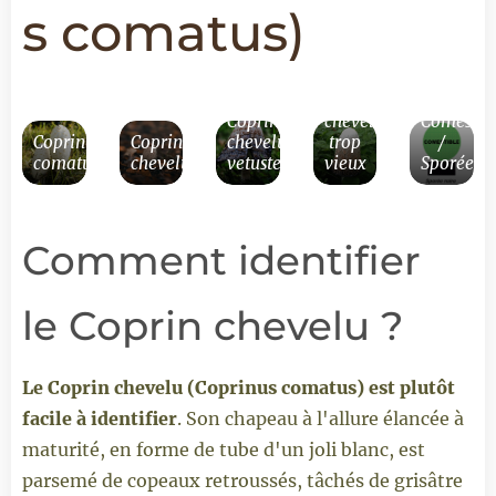
s comatus
)
Coprin
Coprin
chevelu
Comestibi
Coprinus
Coprin
chevelu
trop
/
comatus
chevelu
vetuste
vieux
Sporée
Comment identifier
le Coprin chevelu ?
Le Coprin chevelu (Coprinus comatus) est plutôt
facile à identifier
. Son chapeau à l'allure élancée à
maturité, en forme de tube d'un joli blanc, est
parsemé de copeaux retroussés, tâchés de grisâtre