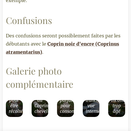
exemple.
Confusions
Des confusions seront possiblement faites par les
débutants avec le
Coprin noir d'encre (Coprinus
atramentarius)
.
Galerie photo
complémentaire
Coprin
chevelu
Vue
Coprinus
Coprin
bon
globale
comatus
chevelu
pour
du
parfait
tranché
Inconso
être
Coprin
pour
vue
trop
récolté
chevelu
consommation
interne
âgé