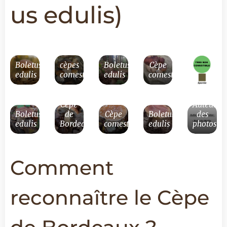
us edulis)
Boletus
cèpes
Boletus
Cèpe
edulis
comestibles
edulis
comestible
Cèpe
Auteurs
Boletus
de
Cèpe
Boletus
des
edulis
Bordeaux
comestible
edulis
photos
Comment
reconnaître le Cèpe