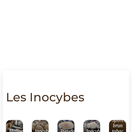
Les Inocybes
Spores
brun
Mallocybe
Inocybe
Pseudosperma
Inocybe
tabac