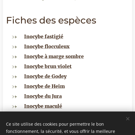
Fiches des espèces
Inocybe fastigié
Inocy
be fl
occuleux
Inocybe à marge sombre
Inocybe brun violet
Inocybe de Godey
Inocybe de Heim
Inocybe du Jura
Inocybe maculé
Ce site utilise des cookies pour permettre le bon
fonctionnement, la sécurité, et vous offrir la meilleure