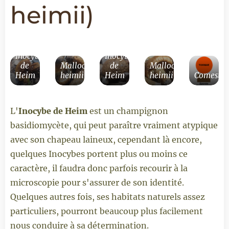
heimii)
Inocybe
Inocybe
de
Mallocybe
de
Mallocybe
Heim
heimii
Heim
heimii
Comestibi
L'
Inocybe de Heim
est un champignon
basidiomycète, qui peut paraître vraiment atypique
avec son chapeau laineux, cependant là encore,
quelques Inocybes portent plus ou moins ce
caractère, il faudra donc parfois recourir à la
microscopie pour s'assurer de son identité.
Quelques autres fois, ses habitats naturels assez
particuliers, pourront beaucoup plus facilement
nous conduire à sa détermination.