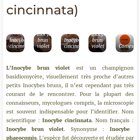
cincinnata)
Inocybe
Inocybe
Inocybe
brun
Inocybe
brun
cincinnata
violet
cincinnata
violet
Comestibi
L'Inocybe brun violet
est un champignon
basidiomycète, visuellement très proche d'autres
petits Inocybes bruns, il n'est cependant pas très
courant de le rencontrer. Pour la plupart des
connaisseurs, mycologues compris, la microscopie
est souvent indispensable pour l'identifier. Nom
scientifique :
Inocybe cincinnata
. Nom français :
Inocybe brun violet
. Synonyme :
Inocybe
phaeocomis
. L'espèce fut découverte et étudiée par