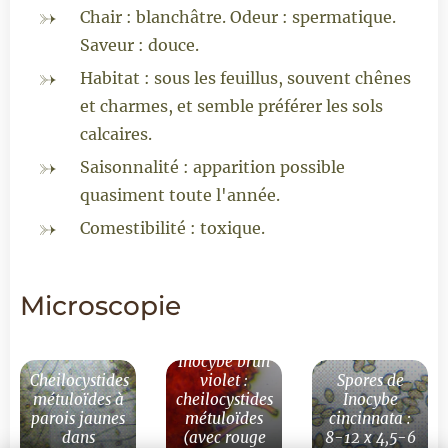
Chair : blanchâtre. Odeur : spermatique.
Saveur : douce.
Habitat : sous les feuillus, souvent chênes
et charmes, et semble préférer les sols
calcaires.
Saisonnalité : apparition possible
quasiment toute l'année.
Comestibilité : toxique.
Microscopie
Inocybe brun
Cheilocystides
violet :
Spores de
métuloïdes à
cheilocystides
Inocybe
parois jaunes
métuloïdes
cincinnata :
dans
(avec rouge
8-12 x 4,5-6