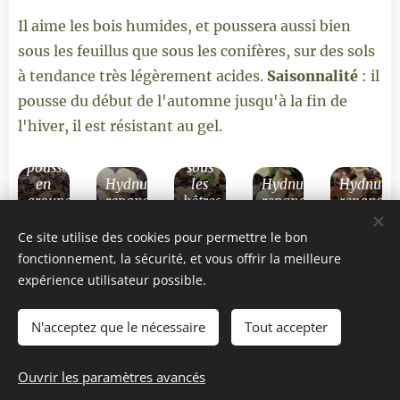
Il aime les bois humides, et poussera aussi bien
sous les feuillus que sous les conifères, sur des sols
à tendance très légèrement acides.
Saisonnalité
: il
pousse du début de l'automne jusqu'à la fin de
Un
Pied
l'hiver, il est résistant au gel.
champignon
de
qui
mouton
pousse
sous
en
Hydnum
les
Hydnum
Hydnum
groupe
repandum
hêtres
repandum
repandu
Ce site utilise des cookies pour permettre le bon
fonctionnement, la sécurité, et vous offrir la meilleure
expérience utilisateur possible.
N'acceptez que le nécessaire
Tout accepter
Ouvrir les paramètres avancés
Cookies