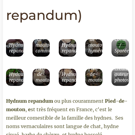
repandum
)
Pied-
Pied-
de-
de-
Comestibi
Hydnum
mouton
Hydnum
mouton
/
repandum
commun
repandum
hyménium
Sporée
Pied-
Pied-
Crédit
Hydnum
de-
Hydnum
de-
auteur
repandum
mouton
repandum
mouton
photos
Hydnum
repandum
ou plus couramment
Pied-de-
mouton
,
e
st très fréquent en France, c'est le
meilleur comestible de la famille des hydnes. Ses
noms vernaculaires sont langue de chat, hydne
sinué, barbe de chèvre, et hydne bosselé.