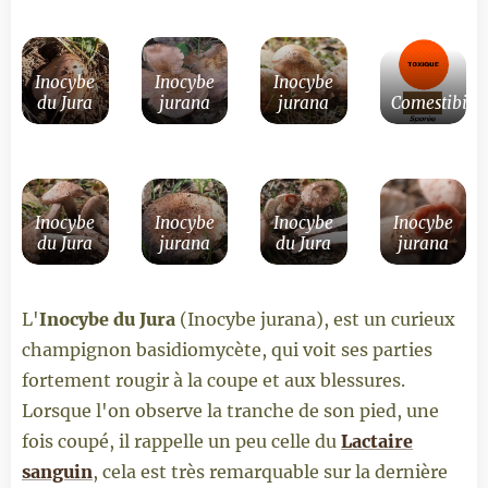
Inocybe
Inocybe
Inocybe
du Jura
jurana
jurana
Comestibilit
Inocybe
Inocybe
Inocybe
Inocybe
du Jura
jurana
du Jura
jurana
L'
Inocybe du Jura
(Inocybe jurana), est un curieux
champignon basidiomycète, qui voit ses parties
fortement rougir à la coupe et aux blessures.
Lorsque l'on observe la tranche de son pied, une
fois coupé, il rappelle un peu celle du
Lactaire
sanguin
, cela est très remarquable sur la dernière