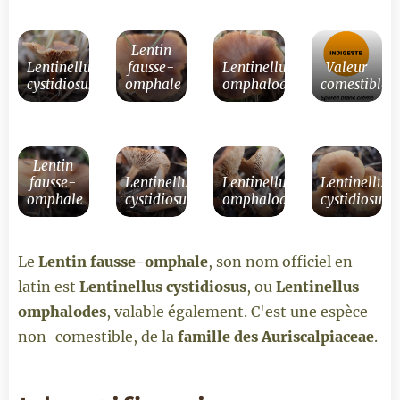
Lentin
Lentinellus
fausse-
Lentinellus
Valeur
cystidiosus
omphale
omphalodes
comestible/s
Lentin
fausse-
Lentinellus
Lentinellus
Lentinellus
omphale
cystidiosus
omphalodes
cystidiosus
Le
Lentin fausse-omphale
, son nom officiel en
latin est
Lentinellus cystidiosus
, ou
Lentinellus
omphalodes
, valable également. C'est une espèce
non-comestible, de la
famille des Auriscalpiaceae
.