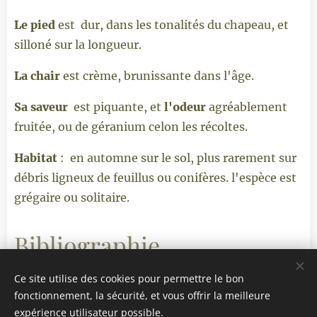
Le pied
est dur, dans les tonalités du chapeau, et
silloné sur la longueur.
La chair
est crème, brunissante dans l'âge.
S
a saveur
est piquante, et
l'odeur
agréablement
fruitée, ou de géranium celon les récoltes.
Habitat
: en automne sur le sol, plus rarement sur
débris ligneux de feuillus ou conifères. l'espèce est
grégaire ou solitaire.
Bibliographie
Ce site utilise des cookies pour permettre le bon
Guide des champignons de France et Europe 4e
fonctionnement, la sécurité, et vous offrir la meilleure
édition par Guillaume Eyssartiet et Pierre Roux.
expérience utilisateur possible.